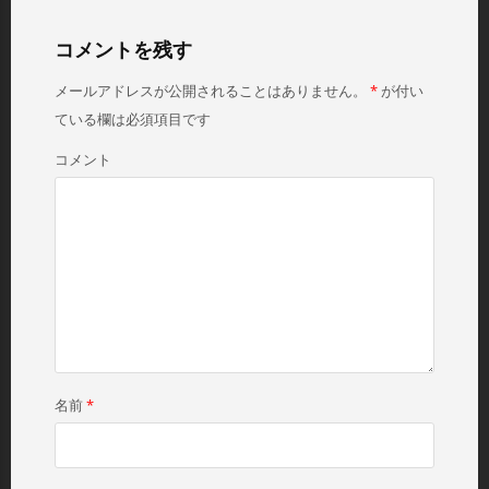
ナ
x
v
ビ
t
i
コメントを残す
ゲ
p
o
メールアドレスが公開されることはありません。
*
が付い
ー
o
u
シ
ている欄は必須項目です
s
s
ョ
t
p
コメント
ン
:
o
s
t
:
名前
*