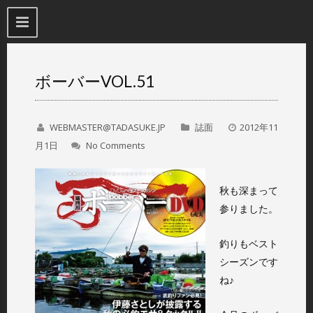
ボーバーVOL.51
WEBMASTER@TADASUKE.JP
誌面
2012年11
月1日
No Comments
秋も深まって
参りました。
釣りもベスト
シーズンです
ね♪