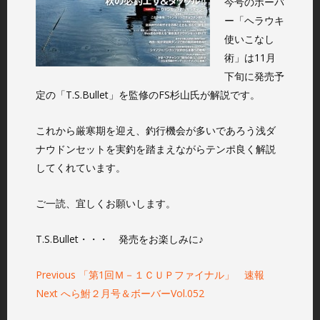
今号のボーバ
ー「ヘラウキ
使いこなし
術」は11月
下旬に発売予
定の「T.S.Bullet」を監修のFS杉山氏が解説です。
これから厳寒期を迎え、釣行機会が多いであろう浅ダ
ナウドンセットを実釣を踏まえながらテンポ良く解説
してくれています。
ご一読、宜しくお願いします。
T.S.Bullet・・・ 発売をお楽しみに♪
Previous
P
「第1回Ｍ－１ＣＵＰファイナル」 速報
Next
N
へら鮒２月号＆ボーバーVol.052
r
投
稿
e
e