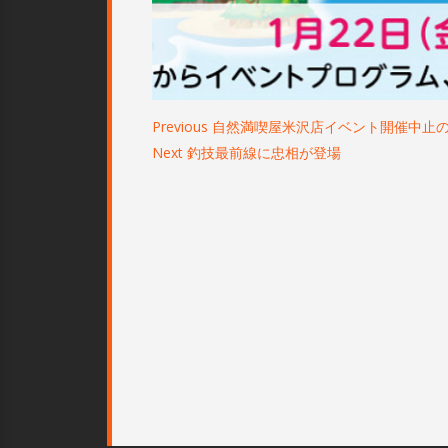
Previous
P
自然満喫屋米沢店イベント開催中止
Next
N
釣技最前線に忠相が登場
r
投
稿
e
e
ナ
x
v
ビ
t
i
ゲ
p
o
ー
o
u
シ
s
s
ョ
t
p
ン
:
o
s
t
: