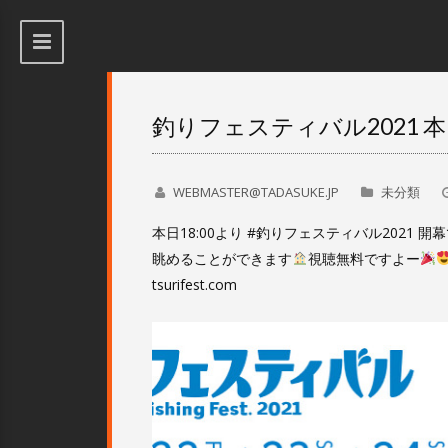
釣りフェスティバル2021 
WEBMASTER@TADASUKE.JP
未分類
本日18:00より #釣りフェスティバル2021 開
眺めることができます
視聴無料ですよー
tsurifest.com