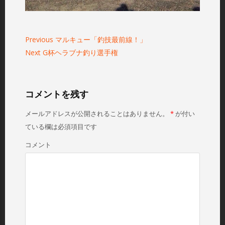
Previous
P
マルキュー「釣技最前線！」
Next
N
G杯ヘラブナ釣り選手権
r
投
稿
e
e
ナ
x
v
ビ
t
i
コメントを残す
ゲ
p
o
メールアドレスが公開されることはありません。
*
が付い
ー
o
u
シ
ている欄は必須項目です
s
s
ョ
t
p
コメント
ン
:
o
s
t
: