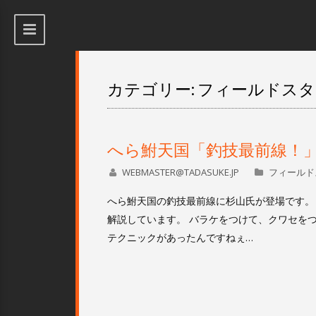
カテゴリー: フィールドス
へら鮒天国「釣技最前線！
WEBMASTER@TADASUKE.JP
フィールド
へら鮒天国の釣技最前線に杉山氏が登場です。
解説しています。 バラケをつけて、クワセを
テクニックがあったんですねぇ…