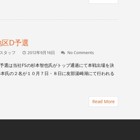
東地区D予選
スタッフ
2012年9月16日
No Comments
東地区D予選は当社FSの杉本智也氏がトップ通過にて本戦出場を決
杉本氏の２名が１０月７日・８日に友部湯崎湖にて行われる
Read More