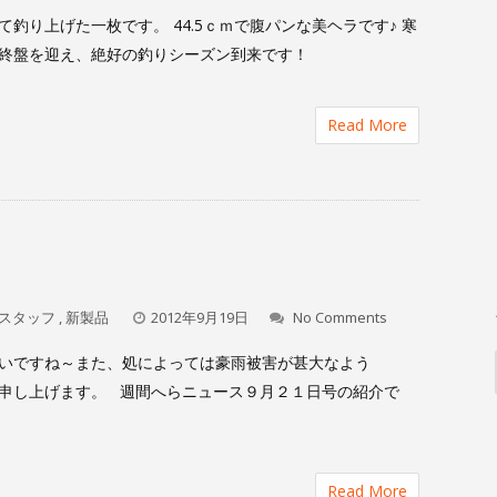
釣り上げた一枚です。 44.5ｃｍで腹パンな美ヘラです♪ 寒
終盤を迎え、絶好の釣りシーズン到来です！
Read More
スタッフ
,
新製品
2012年9月19日
No Comments
いですね～また、処によっては豪雨被害が甚大なよう
申し上げます。 週間へらニュース９月２１日号の紹介で
Read More