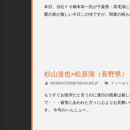
本日、当社ＦＳ橋本幸一氏が千葉県・高滝湖にて
暖の差が激しい今日この頃ですが、関東の桜も
杉山達也×松原湖（長野県）
WEBMASTER@TADASUKE.JP
フィールド
もうすぐお彼岸だと言うのに連日の残暑は厳し
で・・・被害にあわれた方々に心よりお見舞い
す。 今号のへらニュー…