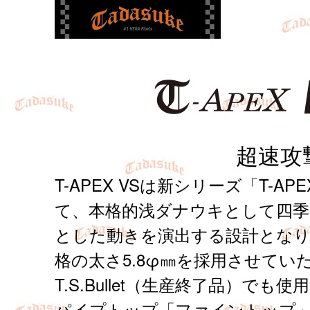
超速攻
T-APEX VSは新シリーズ「T-A
て、本格的浅ダナウキとして四
とした動きを演出する設計とな
格の太さ5.8φ㎜を採用させてい
T.S.Bullet（生産終了品）で
パイプトップ「ファイントップ