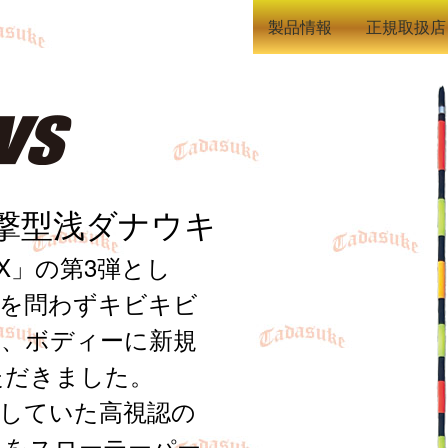
製品情報
正規取扱店
撃型浅ダナウキ
PEX」の第3弾とし
季を問わずキビキビ
り、ボディーに新規
ただきました。
も使用していた高視認の
」をスローテーパー