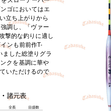
ダンゴにおいてはエ
い立ち上がりから
を強調し、「ヴァー
攻撃的な釣りに適し
インも前前作T-
で用いました総塗りグラ
ピンクを基調に華や
っていただけるので