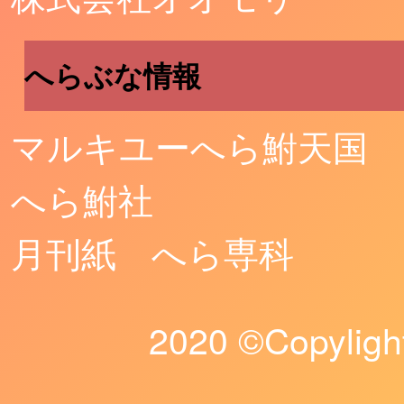
へらぶな情報
マルキユーへら鮒天国
へら鮒社
月刊紙 へら専科
2020 ©️Copyligh